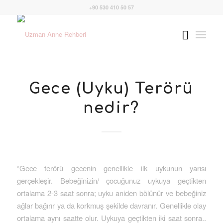
+90 530 410 50 57
Gece (Uyku) Terörü
nedir?
“Gece terörü gecenin genellikle ilk uykunun yarısı
gerçekleşir. Bebeğinizin/ çocuğunuz uykuya geçtikten
ortalama 2-3 saat sonra; uyku aniden bölünür ve bebeğiniz
ağlar bağırır ya da korkmuş şekilde davranır. Genellikle olay
ortalama aynı saatte olur. Uykuya geçtikten iki saat sonra..