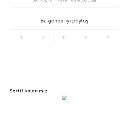
/
25.07.2025
YAZAR
SEDA ÖZCAN
Bu gönderiyi paylaş
Sertifikalarımız